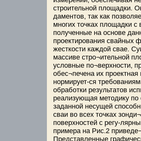
строительной площадки. О
даментов, так как позволя
многих точках площадки с 
полученные на основе данн
проектирования свайных 
жесткости каждой свае. Су
массиве стро¬ительной пл
условные по¬верхности, п
обес¬печена их проектная
нормирует-ся требованиям
обработки результатов ис
реализующая методику по 
заданной несущей способн
сваи во всех точках зонди
поверхностей с регу-лярны
примера на Рис.2 приведе
Представленные графичес