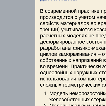
В современной практике п
производится с учетом на
свойств материалов во вре
трещин) учитываются коэф
расчетных моделях не пре
деформированное состоян
разработаны физико-меха
циклов замораживания – от
собственных напряжений в
во времени. Практически 
однослойных наружных сте
использовании компьютеро
сложных геометрических ф
Модель неморозостойко
железобетонных стерж
Модель усадки и набух